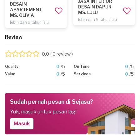
JASA INTERIOR
DESAIN
DESAIN DAPUR
APARTEMENT
MS. LULU
MS. OLIVIA
lebih dari 9 tahun lalu
lebih dari 9 tahun lalu
Review
0.0
( 0 review )
0
/5
0
/5
Quality
On Time
0
/5
0
/5
Value
Services
Sudah pernah pesan di Sejasa?
Yuk, masuk untuk pesan lagi
Masuk