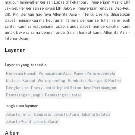
maupun lainnya(Pengerjaan Lapas di Pekanbaru, Pengerjaan Masjid LIPI
Jak-Sel, Pengerjaan renovasi LIPI Jak-Sel, Pengerjaan renovasi Dep-Keu,
dll). Kini dengan hadirnya Allegrita Asia - Interior Design, diharapkan
dapat menjangkau market rumah tangga dengan sentuhan yang lebih
santai. Kami sangat senang, apabila anda dapat mempercayakan kami
untuk bekerja sama dengan anda. Salam hangat kami, Allegrita Asia -
Interior Design
Layanan
Layanan yang tersedia
Renovasi Rumah
Pemasangan Atap
Kusen Pintu & Jendela
Instalasi Kanopi
Waterproofing
Pembatas Ruangan & Partisi
Bengkel Las
Epoxy Lantai
Injeksi Beton
Jasa Pertukangan
Pemasangan Lampu
Pemasangan Lantai
Jangkauan layanan
Jakarta Timur
Denpasar
Jakarta Utara
Jakarta Selatan
Jakarta Pusat
Jakarta Barat
Album