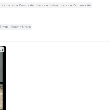
uci
Service Pompa Air
Service Kulkas
Service Pemanas Air
 Timur
Jakarta Utara
 / 6