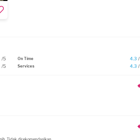
2
/5
4.3
On Time
2
/5
4.3
Services
pih. Tidak direkomendasikan.