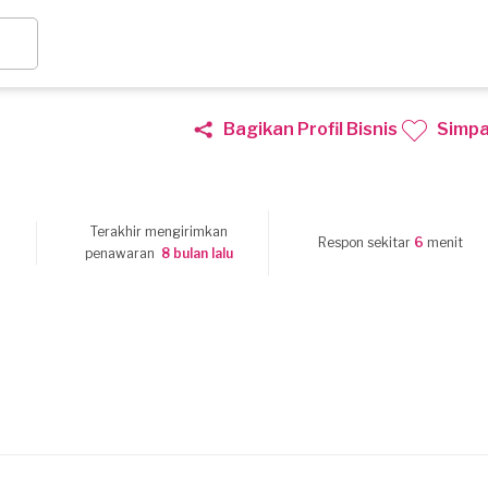
Bagikan Profil Bisnis
Simp
Terakhir mengirimkan
3
Respon sekitar
6
menit
penawaran
8 bulan lalu