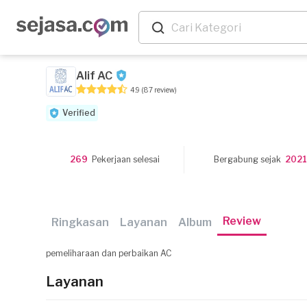
Alif AC
4.9
(87 review)
Verified
269
Pekerjaan selesai
Bergabung sejak
202
Review
Ringkasan
Layanan
Album
pemeliharaan dan perbaikan AC
Layanan