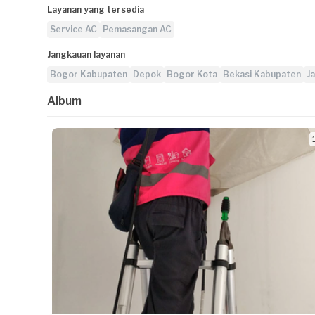
Layanan yang tersedia
Service AC
Pemasangan AC
Jangkauan layanan
Bogor Kabupaten
Depok
Bogor Kota
Bekasi Kabupaten
J
Album
1