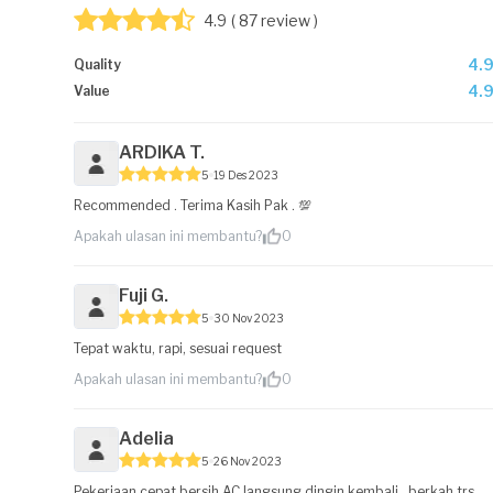
4.9
( 87 review )
4.
Quality
4.
Value
ARDIKA T.
5
19 Des 2023
Recommended . Terima Kasih Pak . 💯
Apakah ulasan ini membantu?
0
Fuji G.
5
30 Nov 2023
Tepat waktu, rapi, sesuai request
Apakah ulasan ini membantu?
0
Adelia
5
26 Nov 2023
Pekerjaan cepat bersih AC langsung dingin kembali.. berkah trs