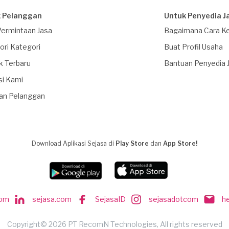
 Pelanggan
Untuk Penyedia J
Permintaan Jasa
Bagaimana Cara Ke
ori Kategori
Buat Profil Usaha
k Terbaru
Bantuan Penyedia 
si Kami
an Pelanggan
Download Aplikasi Sejasa di
Play Store
dan
App Store!
com
sejasa.com
SejasaID
sejasadotcom
h
Copyright© 2026 PT RecomN Technologies, All rights reserved