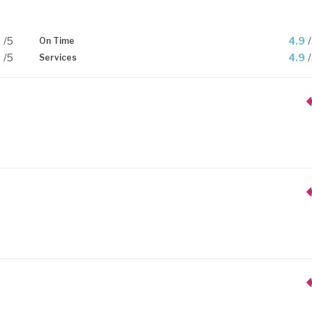
9
/5
4.9
On Time
9
/5
4.9
Services