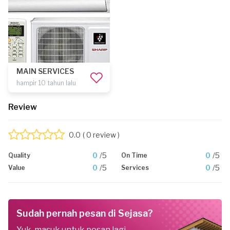
MAIN SERVICES
hampir 10 tahun lalu
Review
0.0
( 0 review )
0
/5
0
/5
Quality
On Time
0
/5
0
/5
Value
Services
Sudah pernah pesan di Sejasa?
Yuk, masuk untuk pesan lagi