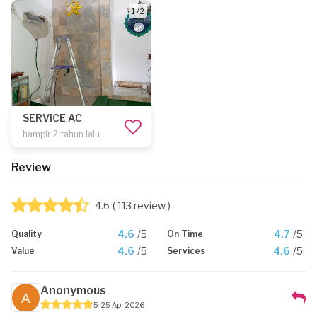
1 / 2
SERVICE AC
hampir 2 tahun lalu
Review
4.6
( 113 review )
4.6
/5
4.7
/5
Quality
On Time
4.6
/5
4.6
/5
Value
Services
Anonymous
5
25 Apr 2026