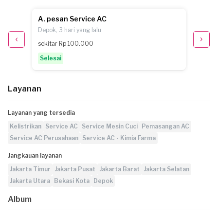
A. pesan Service AC
M.P. p
Depok, 3 hari yang lalu
Jakarta
sekitar Rp 100.000
sekita
Selesai
Selesa
Layanan
Layanan yang tersedia
Kelistrikan
Service AC
Service Mesin Cuci
Pemasangan AC
Service AC Perusahaan
Service AC - Kimia Farma
Jangkauan layanan
Jakarta Timur
Jakarta Pusat
Jakarta Barat
Jakarta Selatan
Jakarta Utara
Bekasi Kota
Depok
Album