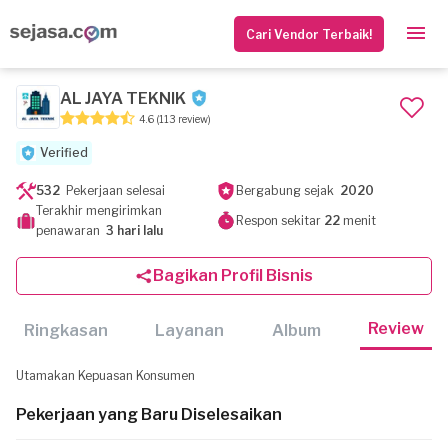
Cari Vendor Terbaik!
AL JAYA TEKNIK
4.6
(113 review)
Verified
532
Pekerjaan selesai
Bergabung sejak
2020
Terakhir mengirimkan
Respon sekitar
22
menit
penawaran
3 hari lalu
Bagikan Profil Bisnis
Review
Ringkasan
Layanan
Album
Utamakan Kepuasan Konsumen
Pekerjaan yang Baru Diselesaikan