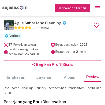
Cari Vendor Terbaik!
Agus Suhartono Cleaning
5.0
(10 review)
Verified
37
Pekerjaan selesai
Bergabung sejak
2025
Terakhir mengirimkan
Respon sekitar
2
menit
penawaran
26 hari lalu
Bagikan Profil Bisnis
Review
Ringkasan
Layanan
Album
jasa home cleaning, laundry, pembersihan tandon/torn, perbaikan
rumah.
Pekerjaan yang Baru Diselesaikan