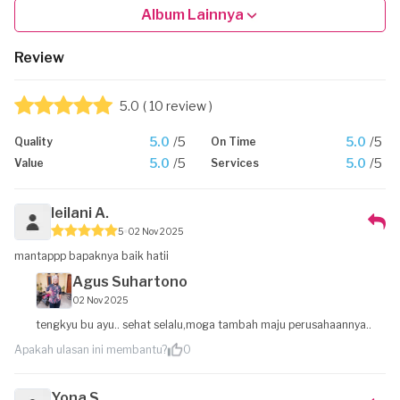
Album Lainnya
Review
5.0
( 10 review )
5.0
/5
5.0
/5
Quality
On Time
5.0
/5
5.0
/5
Value
Services
leilani A.
5
02 Nov 2025
mantappp bapaknya baik hatii
Agus Suhartono
02 Nov 2025
tengkyu bu ayu.. sehat selalu,moga tambah maju perusahaannya..
Apakah ulasan ini membantu?
0
Yona S.