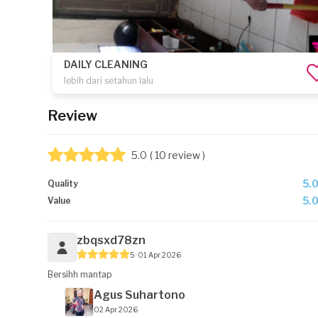
DAILY CLEANING
lebih dari setahun lalu
Review
5.0
( 10 review )
5.
Quality
5.
Value
zbqsxd78zn
5
01 Apr 2026
Bersihh mantap
Agus Suhartono
02 Apr 2026