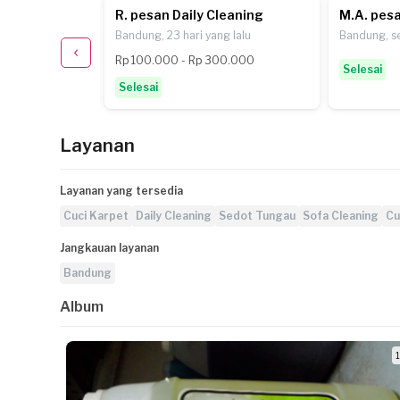
leaning
R. pesan Daily Cleaning
M.A. pesa
g lalu
Bandung, 23 hari yang lalu
Bandung, se
Rp 100.000 - Rp 300.000
Selesai
Selesai
Layanan
Layanan yang tersedia
Cuci Karpet
Daily Cleaning
Sedot Tungau
Sofa Cleaning
Cu
Jangkauan layanan
Bandung
Album
1