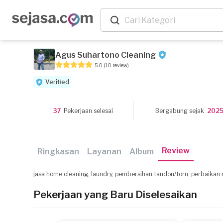
Agus Suhartono Cleaning
5.0
(10 review)
Verified
37
Pekerjaan selesai
Bergabung sejak
202
Review
Ringkasan
Layanan
Album
jasa home cleaning, laundry, pembersihan tandon/torn, perbaikan
Pekerjaan yang Baru Diselesaikan