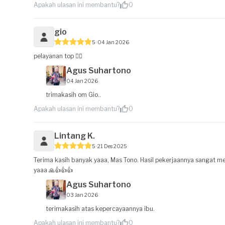
Apakah ulasan ini membantu?
0
gio
5
04 Jan 2026
pelayanan top 👍🏻
Agus Suhartono
04 Jan 2026
trimakasih om Gio..
Apakah ulasan ini membantu?
0
Lintang K.
5
21 Des 2025
Terima kasih banyak yaaa, Mas Tono. Hasil pekerjaannya sangat
yaaa 🙏👍👍👍
Agus Suhartono
03 Jan 2026
terimakasih atas kepercayaannya ibu.
Apakah ulasan ini membantu?
0