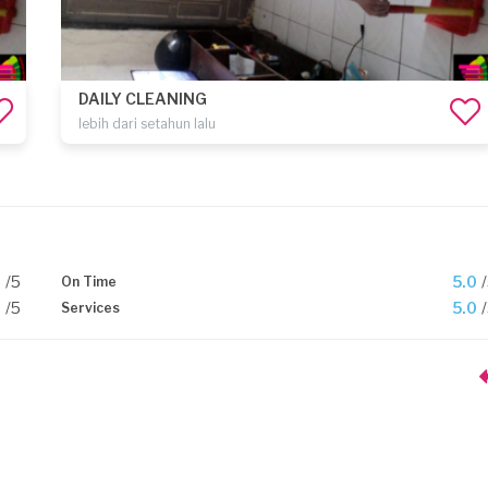
DAILY CLEANING
lebih dari setahun lalu
0
/5
5.0
On Time
0
/5
5.0
Services