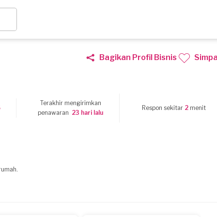
Bagikan Profil Bisnis
Simp
Terakhir mengirimkan
5
Respon sekitar
2
menit
penawaran
23 hari lalu
 rumah.