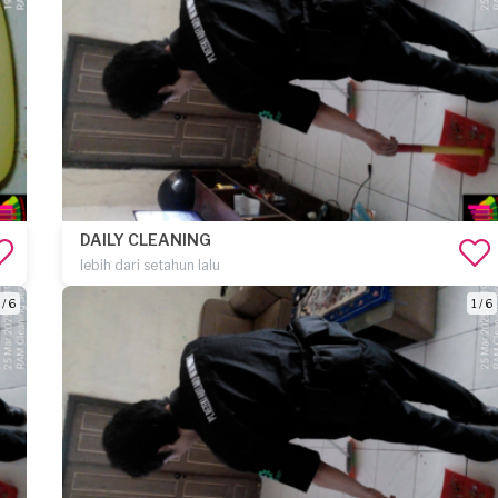
DAILY CLEANING
lebih dari setahun lalu
 / 6
1 / 6