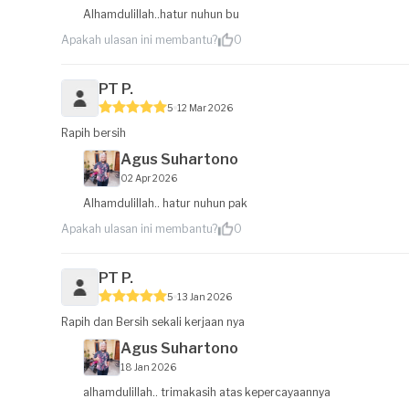
Alhamdulillah..hatur nuhun bu
Apakah ulasan ini membantu?
0
PT P.
5
12 Mar 2026
Rapih bersih
Agus Suhartono
02 Apr 2026
Alhamdulillah.. hatur nuhun pak
Apakah ulasan ini membantu?
0
PT P.
5
13 Jan 2026
Rapih dan Bersih sekali kerjaan nya
Agus Suhartono
18 Jan 2026
alhamdulillah.. trimakasih atas kepercayaannya