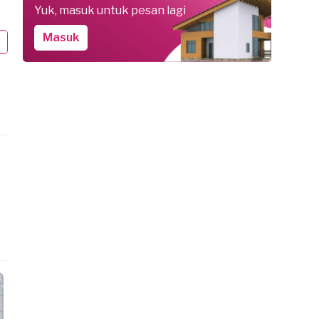
Yuk, masuk untuk pesan lagi
I. pesan Daily Cleaning
P.I. pesan Daily Cleaning
ndung, sekitar sebulan yang lalu
Bandung, sekitar 2 bulan yang lalu
Masuk
elesai
Selesai