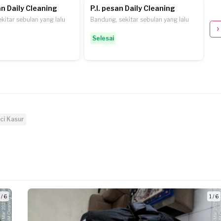
n Daily Cleaning
P.I. pesan Daily Cleaning
P.
kitar sebulan yang lalu
Bandung, sekitar sebulan yang lalu
Ba
Selesai
S
ci Kasur
 / 6
1 / 6