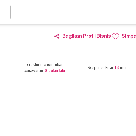
Bagikan Profil Bisnis
Simp
Terakhir mengirimkan
9
Respon sekitar
13
menit
penawaran
8 bulan lalu