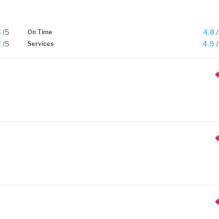
8
/5
4.8
On Time
8
/5
4.9
Services