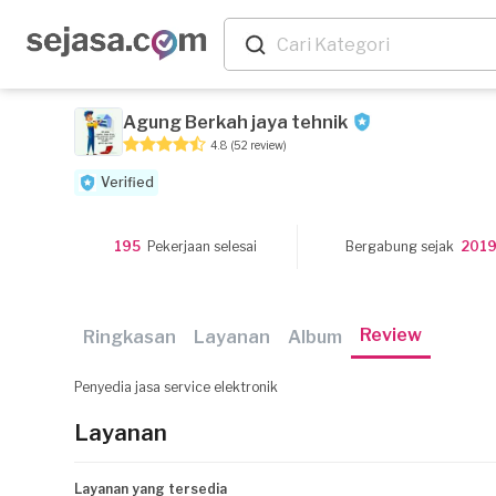
Agung Berkah jaya tehnik
4.8
(52 review)
Verified
195
Pekerjaan selesai
Bergabung sejak
201
Review
Ringkasan
Layanan
Album
Penyedia jasa service elektronik
Layanan
Layanan yang tersedia