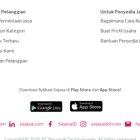
 Pelanggan
Untuk Penyedia J
Permintaan Jasa
Bagaimana Cara Ke
ori Kategori
Buat Profil Usaha
k Terbaru
Bantuan Penyedia 
si Kami
an Pelanggan
Download Aplikasi Sejasa di
Play Store
dan
App Store!
com
sejasa.com
SejasaID
sejasadotcom
h
Copyright© 2026 PT RecomN Technologies, All rights reserved