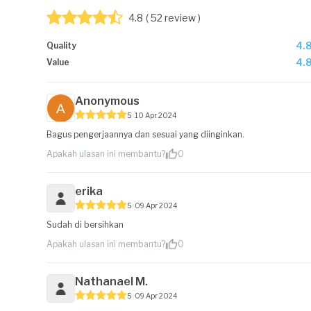
4.8
( 52 review )
4.
Quality
4.
Value
Anonymous
5
10 Apr 2024
Bagus pengerjaannya dan sesuai yang diinginkan.
Apakah ulasan ini membantu?
0
erika
5
09 Apr 2024
Sudah di bersihkan
Apakah ulasan ini membantu?
0
Nathanael M.
5
09 Apr 2024