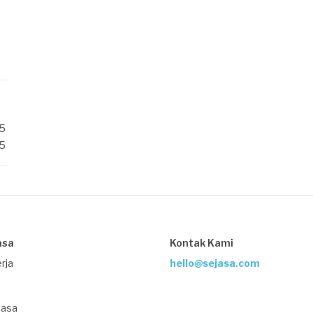
/5
/5
asa
Kontak Kami
rja
hello@sejasa.com
Jasa