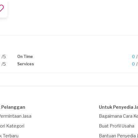
0
/5
0
On Time
0
/5
0
Services
 Pelanggan
Untuk Penyedia J
Permintaan Jasa
Bagaimana Cara Ke
ori Kategori
Buat Profil Usaha
k Terbaru
Bantuan Penyedia 