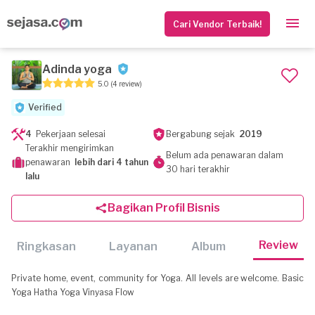
Cari Vendor Terbaik!
Adinda yoga
5.0
(4 review)
Verified
4
Pekerjaan selesai
Bergabung sejak
2019
Terakhir mengirimkan
Belum ada penawaran dalam
penawaran
lebih dari 4 tahun
30 hari terakhir
lalu
Bagikan Profil Bisnis
Review
Ringkasan
Layanan
Album
Private home, event, community for Yoga. All levels are welcome. Basic
Yoga Hatha Yoga Vinyasa Flow