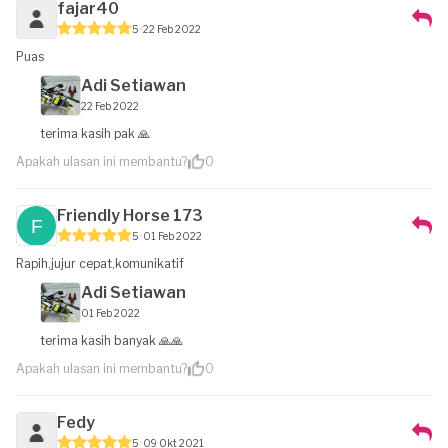
fajar40
5
22 Feb 2022
Puas
Adi Setiawan
22 Feb 2022
terima kasih pak 🙏
Apakah ulasan ini membantu?
0
Friendly Horse 173
5
01 Feb 2022
Rapih,jujur cepat,komunikatif
Adi Setiawan
01 Feb 2022
terima kasih banyak 🙏🙏
Apakah ulasan ini membantu?
0
Fedy
5
09 Okt 2021