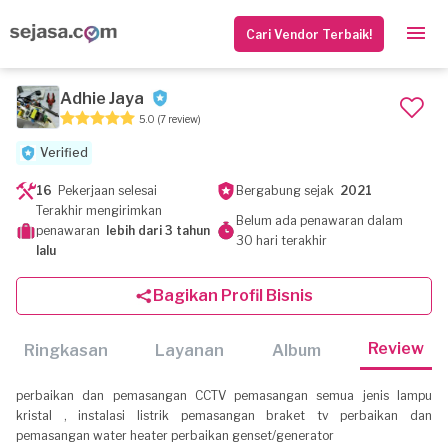
Cari Vendor Terbaik!
Adhie Jaya
5.0
(7 review)
Verified
16
Pekerjaan selesai
Bergabung sejak
2021
Terakhir mengirimkan
Belum ada penawaran dalam
penawaran
lebih dari 3 tahun
30 hari terakhir
lalu
Bagikan Profil Bisnis
Review
Ringkasan
Layanan
Album
perbaikan dan pemasangan CCTV pemasangan semua jenis lampu
kristal , instalasi listrik pemasangan braket tv perbaikan dan
pemasangan water heater perbaikan genset/generator