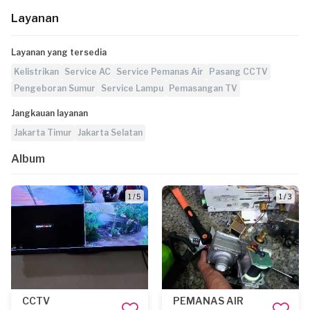
Layanan
Layanan yang tersedia
Kelistrikan
Service AC
Service Pemanas Air
Pasang CCTV
Pengeboran Sumur
Service Lampu
Pemasangan TV
Jangkauan layanan
Jakarta Timur
Jakarta Selatan
Album
1 / 5
1 / 3
CCTV
PEMANAS AIR