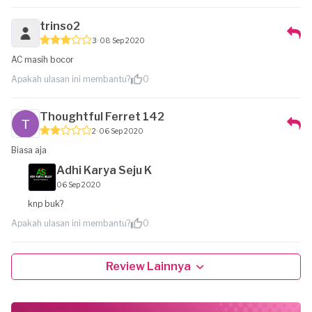
trinso2
3
08 Sep 2020
AC masih bocor
Apakah ulasan ini membantu?
0
Thoughtful Ferret 142
2
06 Sep 2020
Biasa aja
Adhi Karya Seju K
06 Sep 2020
knp buk?
Apakah ulasan ini membantu?
0
Review Lainnya