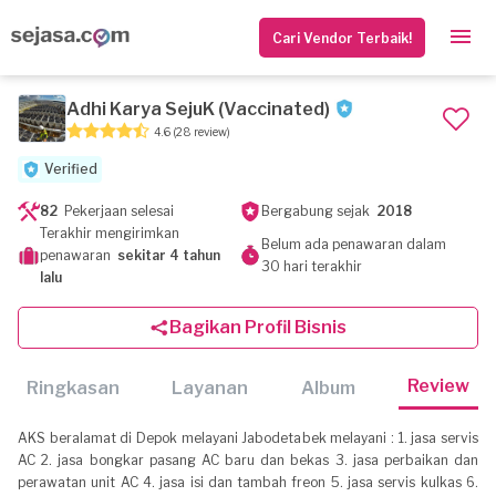
Cari Vendor Terbaik!
Adhi Karya SejuK (Vaccinated)
4.6
(28 review)
Verified
82
Pekerjaan selesai
Bergabung sejak
2018
Terakhir mengirimkan
Belum ada penawaran dalam
penawaran
sekitar 4 tahun
30 hari terakhir
lalu
Bagikan Profil Bisnis
Review
Ringkasan
Layanan
Album
AKS beralamat di Depok melayani Jabodetabek melayani : 1. jasa servis
AC 2. jasa bongkar pasang AC baru dan bekas 3. jasa perbaikan dan
perawatan unit AC 4. jasa isi dan tambah freon 5. jasa servis kulkas 6.