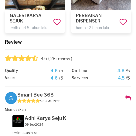
GALERI KARYA
PERBAIKAN
SEJUK
DISPENSER
lebih dari 5 tahun lalu
hampir 2 tahun lalu
Review
4.6
( 28 review )
4.6
/5
4.6
/5
Quality
On Time
4.6
/5
4.5
/5
Value
Services
Smart Bee 363
5
19 Mei 2021
Memuaskan
Adhi Karya Seju K
09 Sep 2024
terimakasih 🙏