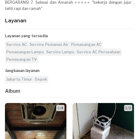
BERGARANSI 7. Selesai dan Amanah ⭐⭐⭐⭐⭐ "bekerja dengan jujur ,
teliti,rapi dan ramah"
Layanan
Layanan yang tersedia
Service AC
Service Pemanas Air
Pemasangan AC
Pemasangan Lampu
Service Lampu
Service AC Perusahaan
Pemasangan TV
Jangkauan layanan
Jakarta Timur
Depok
Album
1 / 4
1 / 2