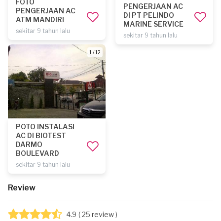
FOTO
PENGERJAAN AC
PENGERJAAN AC
DI PT PELINDO
ATM MANDIRI
MARINE SERVICE
sekitar 9 tahun lalu
sekitar 9 tahun lalu
1 / 12
POTO INSTALASI
AC DI BIOTEST
DARMO
BOULEVARD
sekitar 9 tahun lalu
Review
4.9
( 25 review )