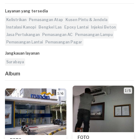
Layanan yang tersedia
Kelistrikan
Pemasangan Atap
Kusen Pintu & Jendela
Instalasi Kanopi
Bengkel Las
Epoxy Lantai
Injeksi Beton
Jasa Pertukangan
Pemasangan AC
Pemasangan Lampu
Pemasangan Lantai
Pemasangan Pagar
Jangkauan layanan
Surabaya
Album
1 / 5
1 / 6
FOTO