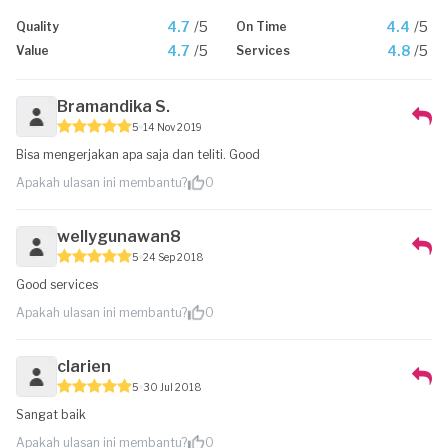
4.7
/5
4.4
/5
Quality
On Time
4.7
/5
4.8
/5
Value
Services
Bramandika S.
5
14 Nov 2019
Bisa mengerjakan apa saja dan teliti. Good
Apakah ulasan ini membantu?
0
wellygunawan8
5
24 Sep 2018
Good services
Apakah ulasan ini membantu?
0
clarien
5
30 Jul 2018
Sangat baik
Apakah ulasan ini membantu?
0