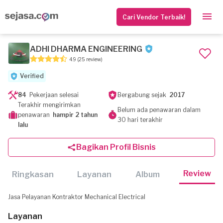
Cari Vendor Terbaik!
ADHI DHARMA ENGINEERING
4.9
(25 review)
Verified
84
Pekerjaan selesai
Bergabung sejak
2017
Terakhir mengirimkan
Belum ada penawaran dalam
penawaran
hampir 2 tahun
30 hari terakhir
lalu
Bagikan Profil Bisnis
Review
Ringkasan
Layanan
Album
Jasa Pelayanan Kontraktor Mechanical Electrical
Layanan