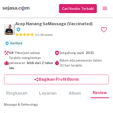
Cari Vendor Terbaik!
Acep Nanang SeMassage (Vaccinated)
5.0
(36 review)
Verified
68
Pekerjaan selesai
Bergabung sejak
2021
Terakhir mengirimkan
Belum ada penawaran dalam
penawaran
lebih dari 2 tahun
30 hari terakhir
lalu
Bagikan Profil Bisnis
Review
Ringkasan
Layanan
Album
Massage & Reflexology