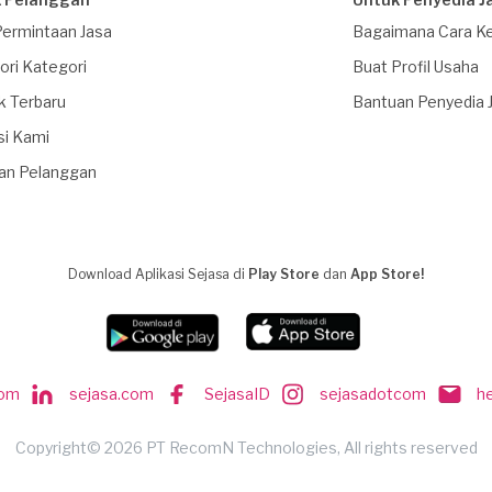
Permintaan Jasa
Bagaimana Cara Ke
ori Kategori
Buat Profil Usaha
k Terbaru
Bantuan Penyedia 
si Kami
an Pelanggan
Download Aplikasi Sejasa di
Play Store
dan
App Store!
com
sejasa.com
SejasaID
sejasadotcom
h
Copyright© 2026 PT RecomN Technologies, All rights reserved