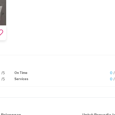
0
/5
0
On Time
0
/5
0
Services
 Pelanggan
Untuk Penyedia J