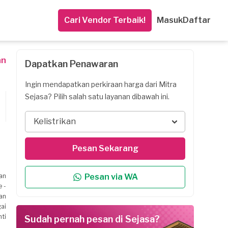
Cari Vendor Terbaik!
Masuk
Daftar
an
Dapatkan Penawaran
Ingin mendapatkan perkiraan harga dari Mitra
Sejasa? Pilih salah satu layanan dibawah ini.
Kelistrikan
Pesan Sekarang
an
Pesan via WA
e -
tan
ai
ti
Sudah pernah pesan di Sejasa?