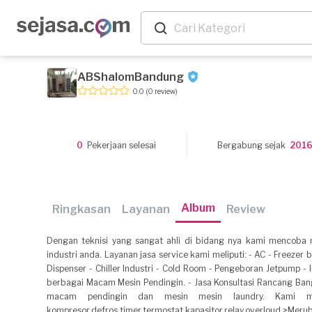
ABShalomBandung
0.0
(0 review)
0
Pekerjaan selesai
Bergabung sejak
201
Album
Ringkasan
Layanan
Review
Dengan teknisi yang sangat ahli di bidang nya kami mencoba
industri anda. Layanan jasa service kami meliputi: - AC - Freezer
Dispenser - Chiller Industri - Cold Room - Pengeboran Jetpump - 
berbagai Macam Mesin Pendingin. - Jasa Konsultasi Rancang Ba
macam pendingin dan mesin mesin laundry. Kami men
kompresor,defros,timer,termostat,kapasitor,relay,overloud >Meru