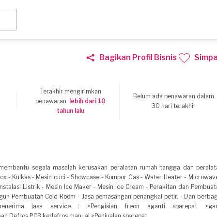
Bagikan Profil Bisnis
Simp
Terakhir mengirimkan
Belum ada penawaran dalam
6
penawaran
lebih dari 10
30 hari terakhir
tahun lalu
 membantu segala masalah kerusakan peralatan rumah tangga dan peralat
 box -.Kulkas -.Mesin cuci -.Showcase - Kompor Gas - Water Heater - Microwav
Instalasi Listrik - Mesin Ice Maker - Mesin Ice Cream - Perakitan dan Pembua
ngun Pembuatan Cold Room - Jasa pemasangan penangkal petir. - Dan berbag
erima jasa service : >Pengisian freon >ganti sparepat >gan
bah Defros PCB kedefros manual >Penjualan sparepat.