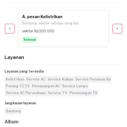
A. pesan Kelistrikan
N. pe
Bandung, sekitar sebulan yang lalu
Bandung
sekitar Rp 100.000
sekita
Selesai
Selesa
Layanan
Layanan yang tersedia
Kelistrikan
Service AC
Service Kulkas
Service Pemanas Air
Pasang CCTV
Pemasangan AC
Service Lampu
Service AC Perusahaan
Service TV
Pemasangan TV
Jangkauan layanan
Bandung
Album