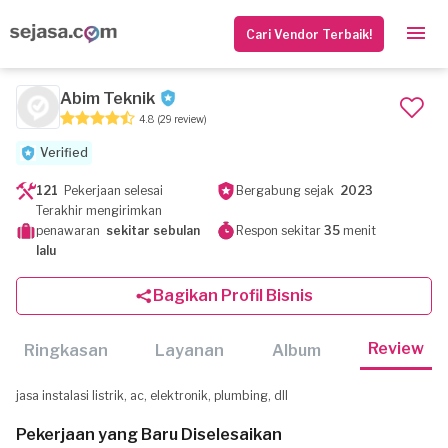
Cari Vendor Terbaik!
Abim Teknik
4.8
(29 review)
Verified
121
Pekerjaan selesai
Bergabung sejak
2023
Terakhir mengirimkan
penawaran
sekitar sebulan
Respon sekitar
35
menit
lalu
Bagikan Profil Bisnis
Review
Ringkasan
Layanan
Album
jasa instalasi listrik, ac, elektronik, plumbing, dll
Pekerjaan yang Baru Diselesaikan