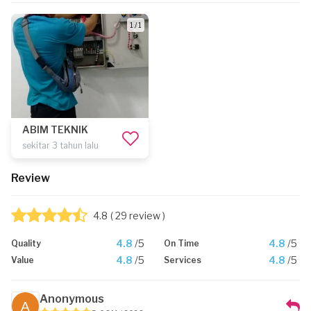
1 / 1
ABIM TEKNIK
sekitar 3 tahun lalu
Review
4.8
( 29 review )
4.8
/5
4.8
/5
Quality
On Time
4.8
/5
4.8
/5
Value
Services
Anonymous