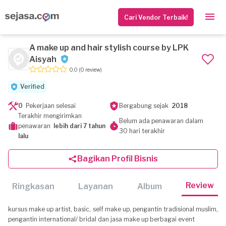
Cari Vendor Terbaik!
A make up and hair stylish course by LPK
Aisyah
0.0
(0 review)
Verified
0
Pekerjaan selesai
Bergabung sejak
2018
Terakhir mengirimkan
Belum ada penawaran dalam
penawaran
lebih dari 7 tahun
30 hari terakhir
lalu
Bagikan Profil Bisnis
Review
Ringkasan
Layanan
Album
kursus make up artist, basic, self make up, pengantin tradisional muslim,
pengantin international/ bridal dan jasa make up berbagai event