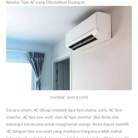
Ketahui Tipe
AC
yang Dibutuhkan Ruangan
(sumber: quora.com)
Secara umum,
AC
dibagi menjadi tiga tipe utama, yaitu
AC
tipe
standar,
AC
tipe
low-watt
, dan
AC
tipe
inverter
. Jika Anda dan
keluarga berencana untuk menghemat energi, Anda dapat memilih
AC
dengan tipe
low-watt
yang meskipun harganya lebih mahal,