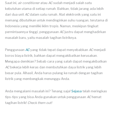
Saat ini,
air conditioner
atau
AC
sudah menjadi salah satu
kebutuhan utama di setiap rumah. Bahkan, tidak jarang ada lebih
dari dua unit
AC
dalam satu rumah. Alat elektronik yang satu ini
memang dibutuhkan untuk mendinginkan suhu ruangan, terutama di
Indonesia yang memiliki iklim tropis. Namun, meskipun tingkat
permintaannya tinggi, penggunaan
AC
justru dapat menghadirkan
masalah baru, yaitu masalah tagihan listriknya.
Penggunaan
AC
yang tidak tepat dapat menyebabkan
AC
menjadi
boros biaya listrik, bahkan dapat mengakibatkan kerusakan.
Mengapa demikian? Sebab cara yang salah dapat mengakibatkan
AC
bekerja lebih keras dan membutuhkan daya listrik yang lebih
besar pula. Alhasil, Anda harus pulang ke rumah dengan tagihan
listrik yang membengkak menunggu Anda.
Anda mengalami masalah ini? Tenang saja!
Sejasa
telah meringkas
tips-tips yang bisa Anda gunakan untuk penggunaan
AC
hemat
tagihan listrik!
Check them out
!