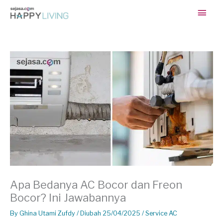
Skip
Main
to
content
Men
Apa Bedanya AC Bocor dan Freon
Bocor? Ini Jawabannya
By
Ghina Utami Zufdy
/ Diubah 25/04/2025 /
Service AC