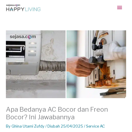
Skip
Main
to
content
Men
Apa Bedanya AC Bocor dan Freon
Bocor? Ini Jawabannya
By
Ghina Utami Zufdy
/ Diubah 25/04/2025 /
Service AC