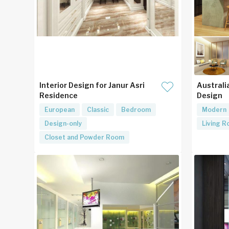
Interior Design for Janur Asri
Australi
Residence
Design
European
Classic
Bedroom
Modern
Design-only
Living 
Closet and Powder Room