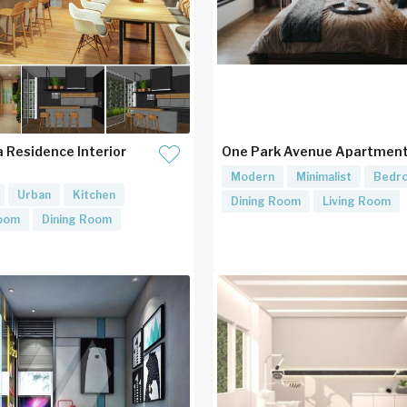
a Residence Interior
One Park Avenue Apartmen
Modern
Minimalist
Bedr
Urban
Kitchen
Dining Room
Living Room
Room
Dining Room