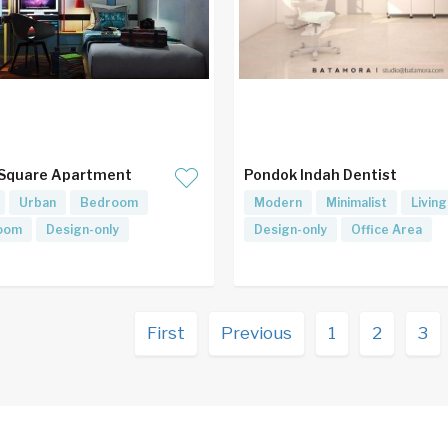
 Square Apartment
Pondok Indah Dentist
Urban
Bedroom
Modern
Minimalist
Livin
Room
Design-only
Design-only
Office Area
First
Previous
1
2
3