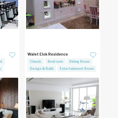
e
Walet Elok Residence
nt
Classic
Bedroom
Dining Room
o
Design & Build
Entertainment Room