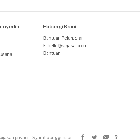
Penyedia
Hubungi Kami
Bantuan Pelanggan
E: hello@sejasa.com
Bantuan
 Usaha
bijakan privasi
Syarat penggunaan