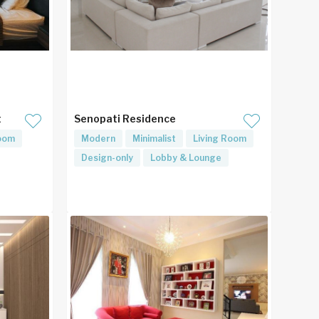
t
Senopati Residence
oom
Modern
Minimalist
Living Room
Design-only
Lobby & Lounge