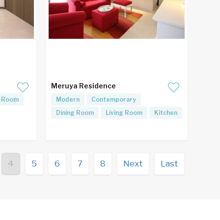
Meruya Residence
g Room
Modern
Contemporary
Dining Room
Living Room
Kitchen
4
5
6
7
8
Next
Last