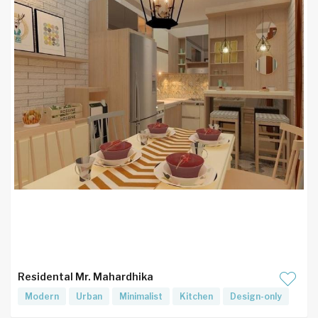
Residental Mr. Mahardhika
Modern
Urban
Minimalist
Kitchen
Design-only