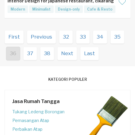
Interior Design for japanese restaurant, cikarang
Modern
Minimalist
Design-only
Cafe & Resto
First
Previous
32
33
34
35
36
37
38
Next
Last
KATEGORI POPULER
Jasa Rumah Tangga
Tukang Ledeng Borongan
Pemasangan Atap
Perbaikan Atap