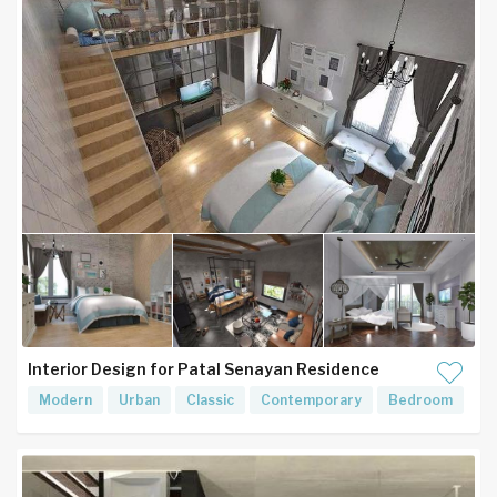
Interior Design for Patal Senayan Residence
Modern
Urban
Classic
Contemporary
Bedroom