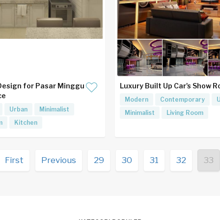
 Design for Pasar Minggu
Luxury Built Up Car's Show 
ce
Modern
Contemporary
Urban
Minimalist
Minimalist
Living Room
m
Kitchen
First
Previous
29
30
31
32
33