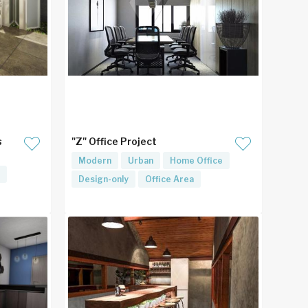
s
"Z" Office Project
Modern
Urban
Home Office
Design-only
Office Area