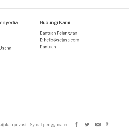
Penyedia
Hubungi Kami
Bantuan Pelanggan
E: hello@sejasa.com
Bantuan
 Usaha
bijakan privasi
Syarat penggunaan