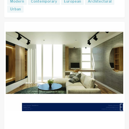
Modern
Contemporary
European
Architectural
Urban