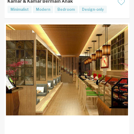
Kamar & Kamar Bermain Anak
Minimalist
Modern
Bedroom
Design-only