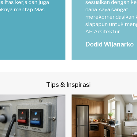
alitas kerja dan juga
sesuaikan dengan ke
koknya mantap Mas
dana. saya sangat
merekomendasikan 
siapapun untuk men
AP Arsitektur
Dodid Wijanarko
Tips & Inspirasi