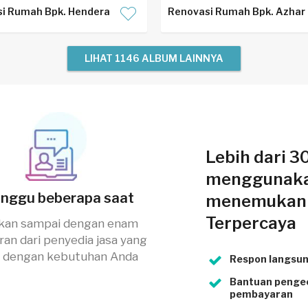
i Rumah Bpk. Hendera
Renovasi Rumah Bpk. Azhar
LIHAT 1146 ALBUM LAINNYA
Lebih dari 3
menggunaka
unggu beberapa saat
menemukan 
Terpercaya
kan sampai dengan enam
an dari penyedia jasa yang
i dengan kebutuhan Anda
Respon langsun
Bantuan pengec
pembayaran