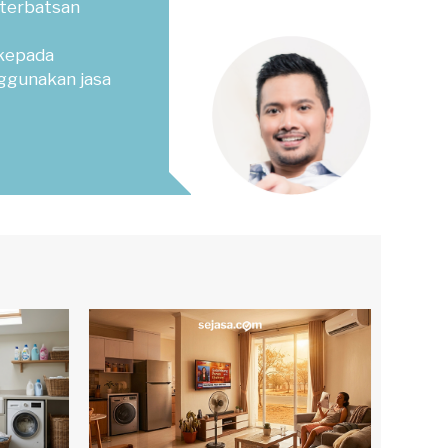
terbatsan
kepada
ggunakan jasa