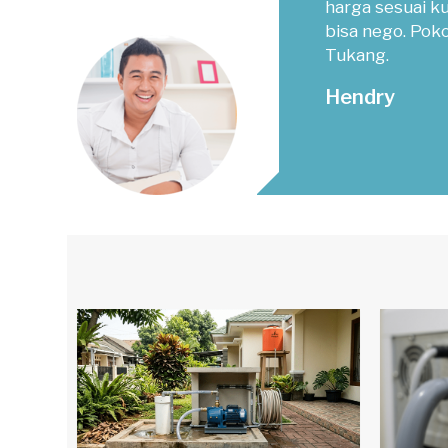
harga sesuai ku
bisa nego. Po
Tukang.
Hendry