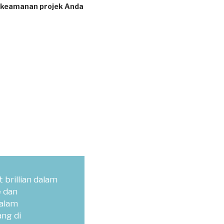
 keamanan projek Anda
 brillian dalam
 dan
dalam
ng di