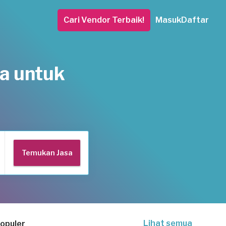
Cari Vendor Terbaik!
Masuk
Daftar
a untuk
Lihat semua
opuler