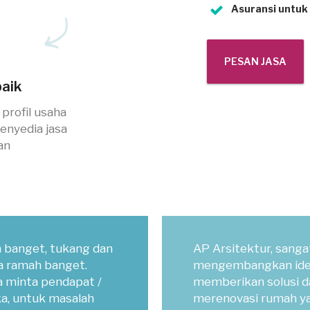
Asuransi untuk
PESAN JASA
baik
profil usaha
penyedia jasa
an
h banget, tukang dan
AP Arsitektur, sangat
a ramah banget.
mengembangkan ide
a minta pendapat /
memberikan solusi 
a, untuk masalah
merenovasi rumah ya