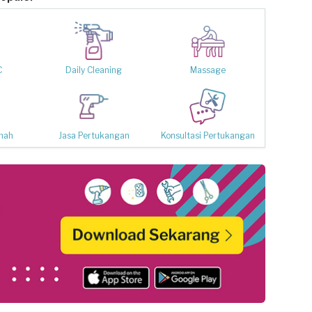
C
Daily Cleaning
Massage
mah
Jasa Pertukangan
Konsultasi Pertukangan