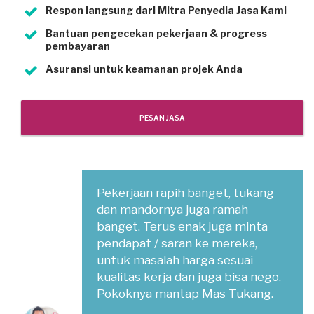
Respon langsung dari Mitra Penyedia Jasa Kami
Bantuan pengecekan pekerjaan & progress
pembayaran
Asuransi untuk keamanan projek Anda
PESAN JASA
Pekerjaan rapih banget, tukang
dan mandornya juga ramah
banget. Terus enak juga minta
pendapat / saran ke mereka,
untuk masalah harga sesuai
kualitas kerja dan juga bisa nego.
Pokoknya mantap Mas Tukang.