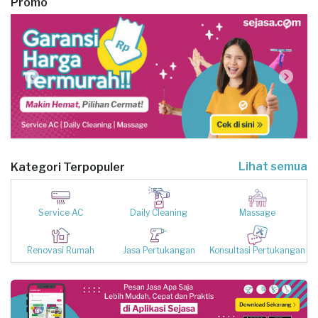
Promo
Lihat semua
Kategori Terpopuler
Service AC
Daily Cleaning
Massage
Renovasi Rumah
Jasa Pertukangan
Konsultasi Pertukangan